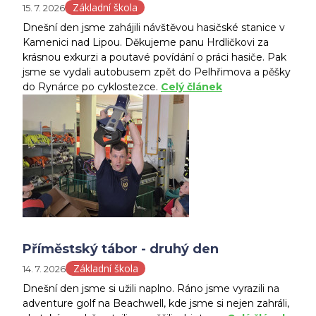
Základní škola
15. 7. 2026
Dnešní den jsme zahájili návštěvou hasičské stanice v
Kamenici nad Lipou. Děkujeme panu Hrdličkovi za
krásnou exkurzi a poutavé povídání o práci hasiče. Pak
jsme se vydali autobusem zpět do Pelhřimova a pěšky
do Rynárce po cyklostezce.
Celý článek
Příměstský tábor - druhý den
Základní škola
14. 7. 2026
Dnešní den jsme si užili naplno. Ráno jsme vyrazili na
adventure golf na Beachwell, kde jsme si nejen zahráli,