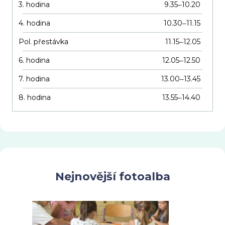
3. hodina
9.35
10.20
–
4. hodina
10.30
11.15
–
Pol. přestávka
11.15
12.05
–
6. hodina
12.05
12.50
–
7. hodina
13.00
13.45
–
8. hodina
13.55
14.40
–
Nejnovější fotoalba