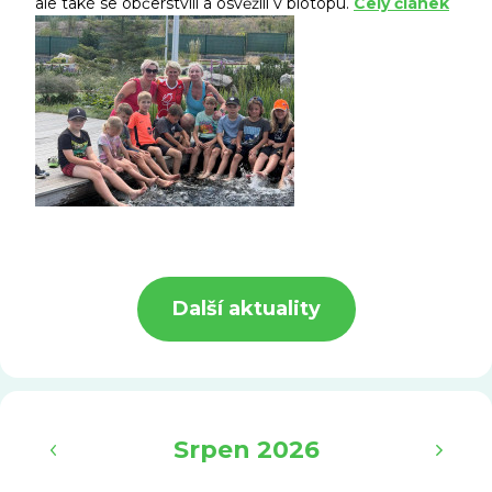
ale také se občerstvili a osvěžili v biotopu.
Celý článek
Další aktuality
‹
›
Srpen 2026