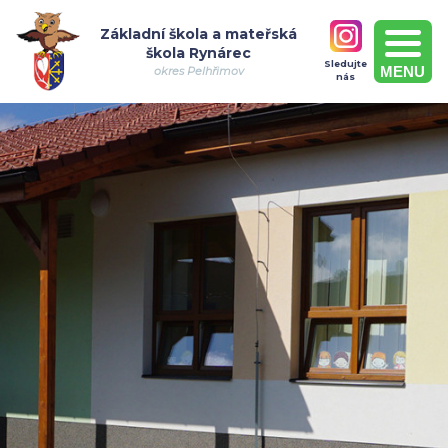
Základní škola a mateřská
škola Rynárec
Sledujte
MENU
okres Pelhřimov
nás