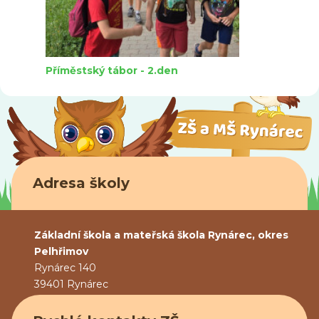
Příměstský tábor - 2.den
Adresa školy
Základní škola a mateřská škola Rynárec, okres
Pelhřimov
Rynárec 140
39401 Rynárec