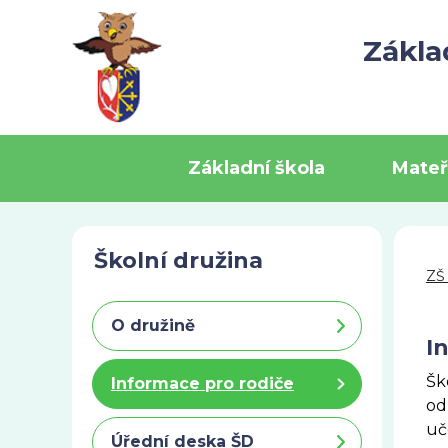
Zákla
Základní škola
Mateř
Školní družina
ZŠ
O družině
I
Šk
Informace pro rodiče
od
uč
Úřední deska ŠD