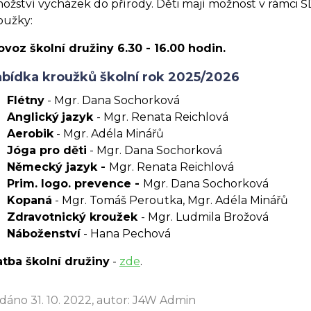
ožství vycházek do přírody. Děti mají možnost v rámci 
oužky:
ovoz školní družiny 6.30 - 16.00 hodin.
bídka kroužků školní rok 2025/2026
Flétny
- Mgr. Dana Sochorková
Anglický
jazyk
- Mgr. Renata Reichlová
Aerobik
- Mgr. Adéla Minářů
Jóga pro děti
- Mgr. Dana Sochorková
Německý jazyk -
Mgr. Renata Reichlová
Prim. logo. prevence -
Mgr. Dana Sochorková
Kopaná
- Mgr. Tomáš Peroutka, Mgr. Adéla Minářů
Zdravotnický kroužek
- Mgr. Ludmila Brožová
Náboženství
- Hana Pechová
atba školní družiny
-
zde
.
idáno 31. 10. 2022, autor: J4W Admin