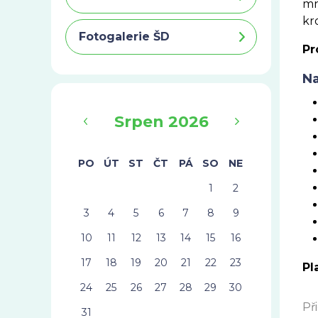
mn
kr
Fotogalerie ŠD
Pr
Na
‹
›
Srpen 2026
PO
ÚT
ST
ČT
PÁ
SO
NE
1
2
3
4
5
6
7
8
9
10
11
12
13
14
15
16
17
18
19
20
21
22
23
Pl
24
25
26
27
28
29
30
Př
31