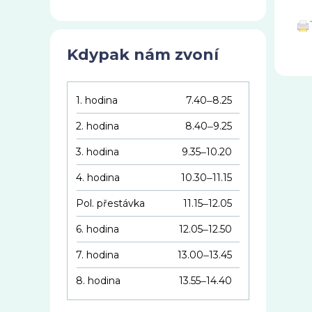
Kdypak nám zvoní
1. hodina
7.40
8.25
–
2. hodina
8.40
9.25
–
3. hodina
9.35
10.20
–
4. hodina
10.30
11.15
–
Pol. přestávka
11.15
12.05
–
6. hodina
12.05
12.50
–
7. hodina
13.00
13.45
–
8. hodina
13.55
14.40
–