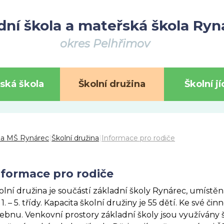
dní škola a mateřská škola Ryn
okres Pelhřimov
ská škola
Školní družina
Školní j
 a MŠ Rynárec
|
Školní družina
|
Informace pro rodiče
nformace pro rodiče
olní družina je součástí základní školy Rynárec, umístěna
 1. – 5. třídy. Kapacita školní družiny je 55 dětí. Ke své č
ebnu. Venkovní prostory základní školy jsou využívány š