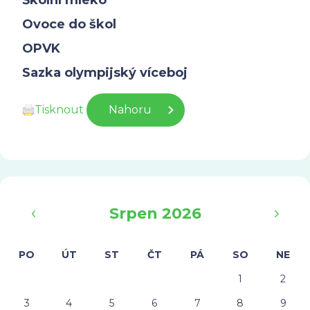
Ovoce do škol
OPVK
Sazka olympijský víceboj
Tisknout
Nahoru
‹
›
Srpen 2026
PO
ÚT
ST
ČT
PÁ
SO
NE
1
2
3
4
5
6
7
8
9