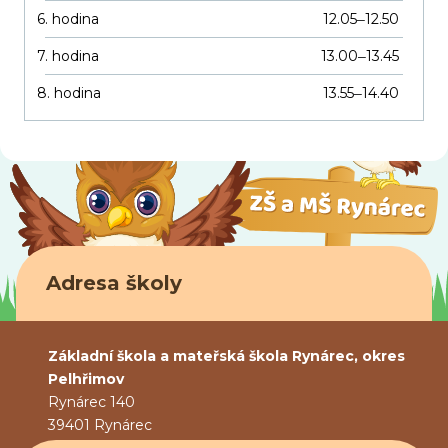
6. hodina
12.05
12.50
–
7. hodina
13.00
13.45
–
8. hodina
13.55
14.40
–
Adresa školy
Základní škola a mateřská škola Rynárec, okres
Pelhřimov
Rynárec 140
39401 Rynárec