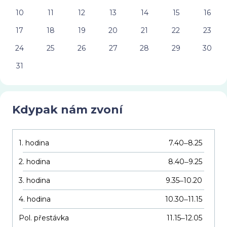
10
11
12
13
14
15
16
17
18
19
20
21
22
23
24
25
26
27
28
29
30
31
Kdypak nám zvoní
1. hodina
7.40
8.25
–
2. hodina
8.40
9.25
–
3. hodina
9.35
10.20
–
4. hodina
10.30
11.15
–
Pol. přestávka
11.15
12.05
–