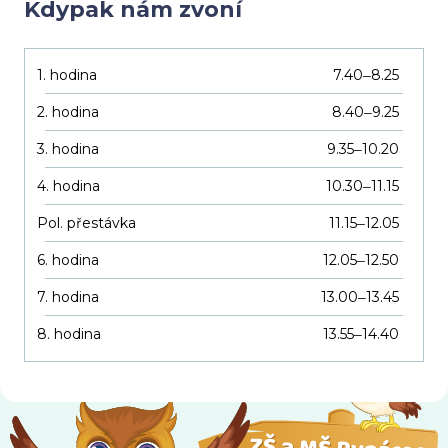
Kdypak nám zvoní
1. hodina
7.40
8.25
–
2. hodina
8.40
9.25
–
3. hodina
9.35
10.20
–
4. hodina
10.30
11.15
–
Pol. přestávka
11.15
12.05
–
6. hodina
12.05
12.50
–
7. hodina
13.00
13.45
–
8. hodina
13.55
14.40
–