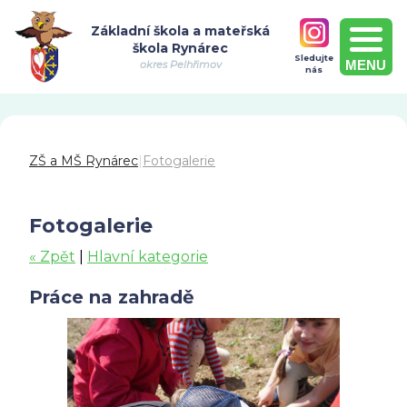
Základní škola a mateřská
škola Rynárec
Sledujte
MENU
okres Pelhřimov
nás
ZŠ a MŠ Rynárec
|
Fotogalerie
Fotogalerie
« Zpět
|
Hlavní kategorie
Práce na zahradě