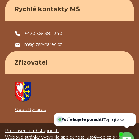
Rychlé kontakty MŠ
+420 565 382 340
ms@zsrynarec.cz
Zřizovatel
Obec Rynárec
Potřebujete poradit?
Zeptejte se našeho asistenta
Ch
Prohlášení o přístupnosti
Webové stránky vytvořila společnost
just4web.cz s.r.o.
(J4W-