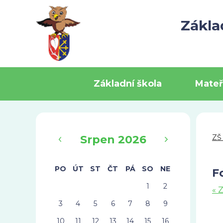
Zákla
Základní škola
Mateř
‹
›
Srpen 2026
ZŠ
PO
ÚT
ST
ČT
PÁ
SO
NE
F
1
2
« 
3
4
5
6
7
8
9
10
11
12
13
14
15
16