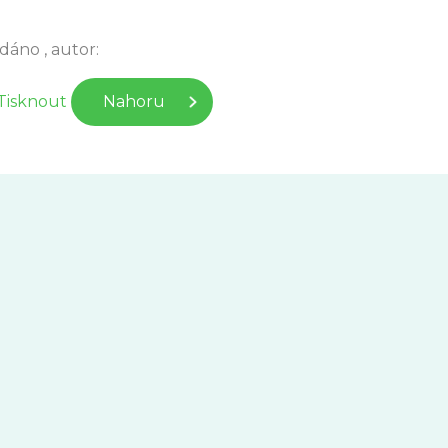
idáno , autor:
Tisknout
Nahoru