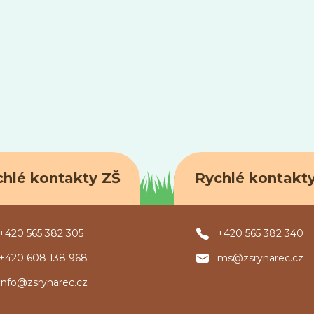
chlé kontakty ZŠ
Rychlé kontakt
+420 565 382 305
+420 565 382 340
+420 608 138 968
ms@zsrynarec.cz
info@zsrynarec.cz