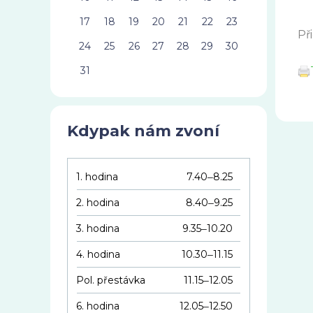
17
18
19
20
21
22
23
Př
24
25
26
27
28
29
30
31
Kdypak nám zvoní
1. hodina
7.40
8.25
–
2. hodina
8.40
9.25
–
3. hodina
9.35
10.20
–
4. hodina
10.30
11.15
–
Pol. přestávka
11.15
12.05
–
6. hodina
12.05
12.50
–