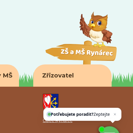
y MŠ
Zřizovatel
Potřebujete poradit?
Zeptejte se
našeho
Obec Rynárec