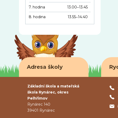
7. hodina
13.00
13.45
–
8. hodina
13.55
14.40
–
Adresa školy
Ry
Základní škola a mateřská
škola Rynárec, okres
Pelhřimov
Rynárec 140
39401 Rynárec