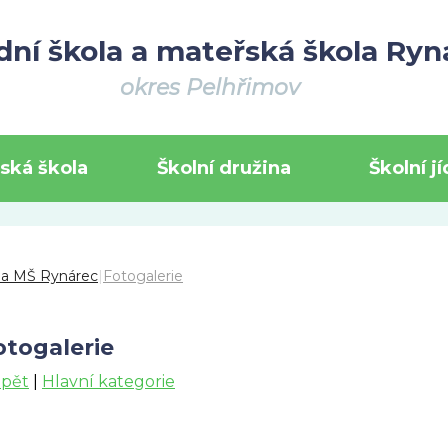
dní škola a mateřská škola Ryn
okres Pelhřimov
ská škola
Školní družina
Školní j
 a MŠ Rynárec
|
Fotogalerie
otogalerie
Zpět
|
Hlavní kategorie