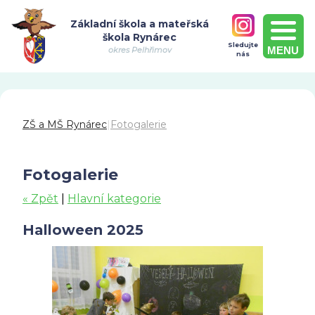
Základní škola a mateřská
škola Rynárec
Sledujte
MENU
okres Pelhřimov
nás
ZŠ a MŠ Rynárec
|
Fotogalerie
Fotogalerie
« Zpět
|
Hlavní kategorie
Halloween 2025