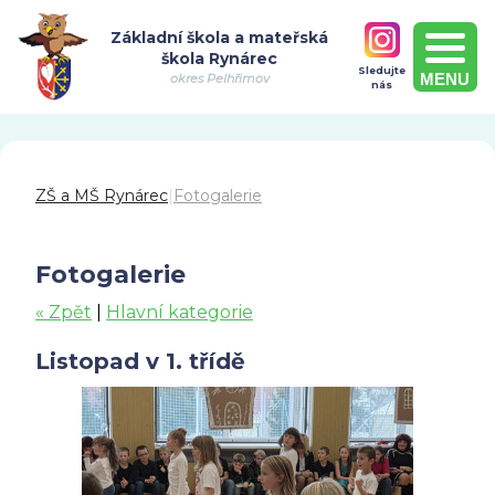
Základní škola a mateřská
škola Rynárec
Sledujte
MENU
okres Pelhřimov
nás
ZŠ a MŠ Rynárec
|
Fotogalerie
Fotogalerie
« Zpět
|
Hlavní kategorie
Listopad v 1. třídě