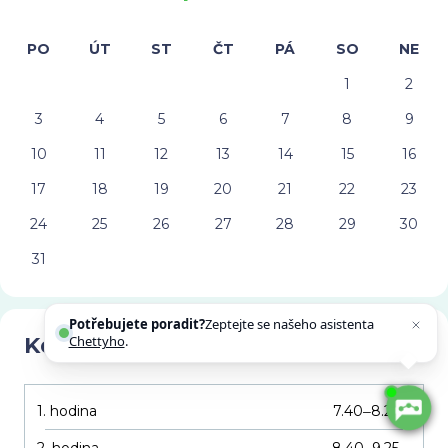
PO
ÚT
ST
ČT
PÁ
SO
NE
1
2
3
4
5
6
7
8
9
10
11
12
13
14
15
16
17
18
19
20
21
22
23
24
25
26
27
28
29
30
31
Potřebujete poradit?
Zeptejte se našeho asistenta
Kdypak nám zvoní
Chettyho
.
1. hodina
7.40
8.25
–
2. hodina
8.40
9.25
–