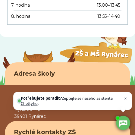
7. hodina
13.00
13.45
–
8. hodina
13.55
14.40
–
Adresa školy
Základní škola a mateřská škola Rynárec, okres
Potřebujete poradit?
Zeptejte se našeho asistenta
Pelhřimov
Chettyho
.
Rynárec 140
39401 Rynárec
Rychlé kontakty ZŠ