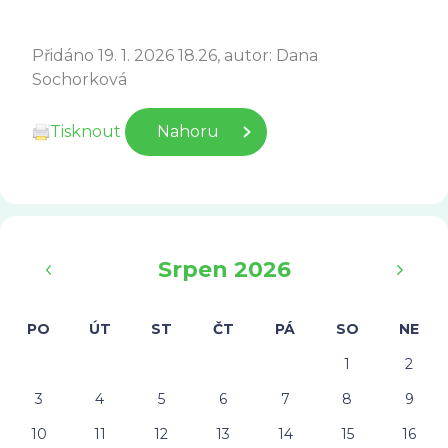
Přidáno 19. 1. 2026 18.26, autor: Dana
Sochorková
Tisknout
Nahoru
‹
›
Srpen 2026
PO
ÚT
ST
ČT
PÁ
SO
NE
1
2
3
4
5
6
7
8
9
10
11
12
13
14
15
16