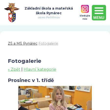
Základní škola a mateřská
škola Rynárec
Sledujte
MENU
okres Pelhřimov
nás
ZŠ a MŠ Rynárec
|
Fotogalerie
Fotogalerie
« Zpět
|
Hlavní kategorie
Prosinec v 1. třídě