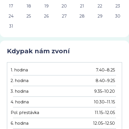
17
18
19
20
21
22
23
24
25
26
27
28
29
30
31
Kdypak nám zvoní
1. hodina
7.40
8.25
–
2. hodina
8.40
9.25
–
3. hodina
9.35
10.20
–
4. hodina
10.30
11.15
–
Pol. přestávka
11.15
12.05
–
6. hodina
12.05
12.50
–