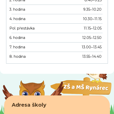
3. hodina
9.35
10.20
–
4. hodina
10.30
11.15
–
Pol. přestávka
11.15
12.05
–
6. hodina
12.05
12.50
–
7. hodina
13.00
13.45
–
8. hodina
13.55
14.40
–
Adresa školy