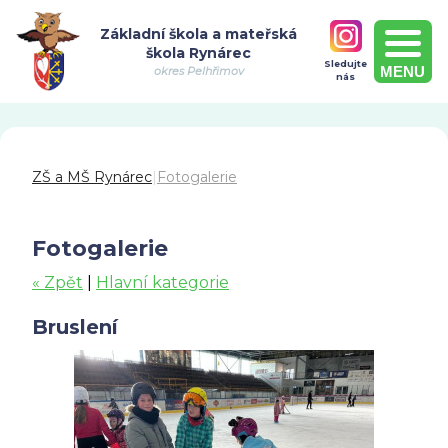
Základní škola a mateřská
škola Rynárec
Sledujte
MENU
okres Pelhřimov
nás
ZŠ a MŠ Rynárec
|
Fotogalerie
Fotogalerie
« Zpět
|
Hlavní kategorie
Bruslení