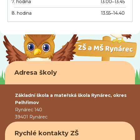
7. hodina
13.00
13.45
–
8. hodina
13.55
14.40
–
Adresa školy
Základní škola a mateřská škola Rynárec, okres
Pelhřimov
Rynárec 140
39401 Rynárec
Rychlé kontakty ZŠ