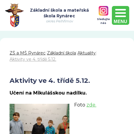
Základní škola a mateřská
škola Rynárec
Sledujte
MENU
okres Pelhřimov
nás
ZŠ a MŠ Rynárec
|
Základní škola
|
Aktuality
|
Aktivity ve 4. třídě 5.12.
Aktivity ve 4. třídě 5.12.
Učení na Mikulášskou nadílku.
Foto
zde.