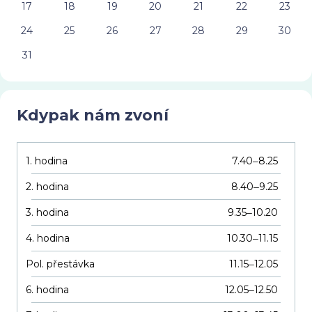
17
18
19
20
21
22
23
24
25
26
27
28
29
30
31
Kdypak nám zvoní
1. hodina
7.40
8.25
–
2. hodina
8.40
9.25
–
3. hodina
9.35
10.20
–
4. hodina
10.30
11.15
–
Pol. přestávka
11.15
12.05
–
6. hodina
12.05
12.50
–