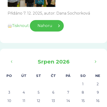
Přidáno 7. 12. 2025, autor: Dana Sochorková
Tisknout
Nahoru
‹
›
Srpen 2026
PO
ÚT
ST
ČT
PÁ
SO
NE
1
2
3
4
5
6
7
8
9
10
11
12
13
14
15
16