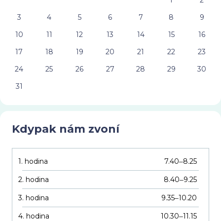
1
2
3
4
5
6
7
8
9
10
11
12
13
14
15
16
17
18
19
20
21
22
23
24
25
26
27
28
29
30
31
Kdypak nám zvoní
1. hodina
7.40
8.25
–
2. hodina
8.40
9.25
–
3. hodina
9.35
10.20
–
4. hodina
10.30
11.15
–