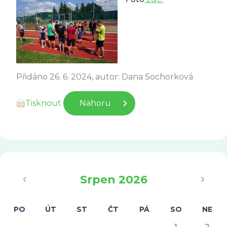
Přidáno 26. 6. 2024, autor: Dana Sochorková
Tisknout
Nahoru
‹
›
Srpen 2026
PO
ÚT
ST
ČT
PÁ
SO
NE