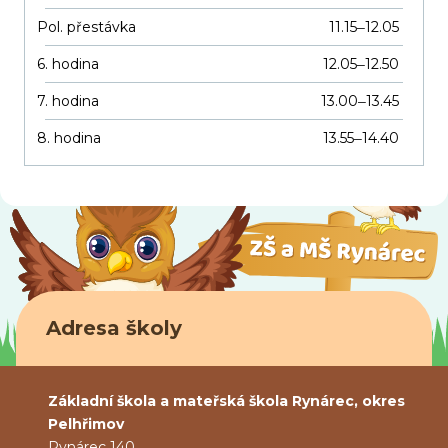
Pol. přestávka
11.15
12.05
–
6. hodina
12.05
12.50
–
7. hodina
13.00
13.45
–
8. hodina
13.55
14.40
–
Adresa školy
Základní škola a mateřská škola Rynárec, okres
Pelhřimov
Rynárec 140