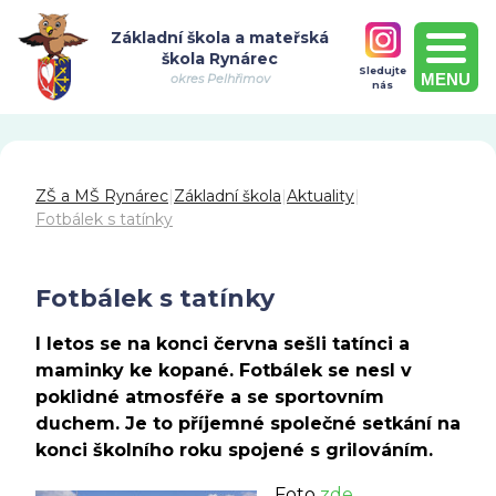
Základní škola a mateřská
škola Rynárec
Sledujte
MENU
okres Pelhřimov
nás
ZŠ a MŠ Rynárec
|
Základní škola
|
Aktuality
|
Fotbálek s tatínky
Fotbálek s tatínky
I letos se na konci června sešli tatínci a
maminky ke kopané. Fotbálek se nesl v
poklidné atmosféře a se sportovním
duchem. Je to příjemné společné setkání na
konci školního roku spojené s grilováním.
Foto
zde.