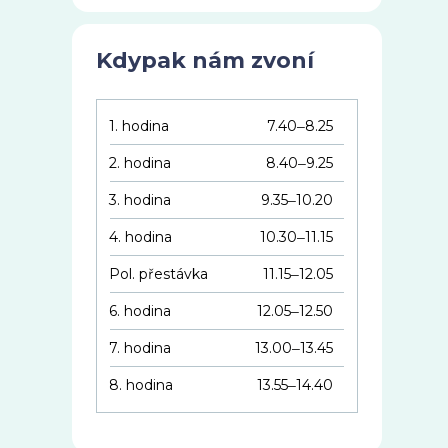
Kdypak nám zvoní
1. hodina
7.40
8.25
–
2. hodina
8.40
9.25
–
3. hodina
9.35
10.20
–
4. hodina
10.30
11.15
–
Pol. přestávka
11.15
12.05
–
6. hodina
12.05
12.50
–
7. hodina
13.00
13.45
–
8. hodina
13.55
14.40
–