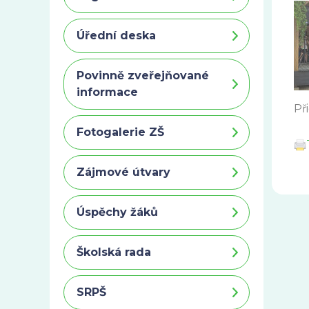
Úřední deska
Povinně zveřejňované
informace
Př
Fotogalerie ZŠ
Zájmové útvary
Úspěchy žáků
Školská rada
SRPŠ