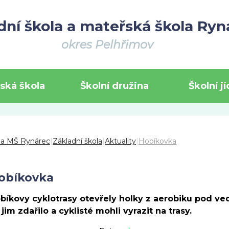
dní škola a mateřská škola Ryn
okres Pelhřimov
ská škola
Školní družina
Školní j
 a MŠ Rynárec
|
Základní škola
|
Aktuality
|
Hobíkovka
obíkovka
bíkovy cyklotrasy otevřely holky z aerobiku pod ve
 jim zdařilo a cyklisté mohli vyrazit na trasy.