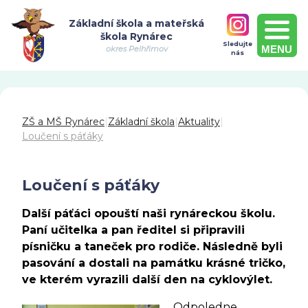
Základní škola a mateřská
škola Rynárec
Sledujte
MENU
okres Pelhřimov
nás
ZŠ a MŠ Rynárec
|
Základní škola
|
Aktuality
|
Loučení s páťáky
Loučení s páťáky
Další páťáci opouští naši rynáreckou školu.
Paní učitelka a pan ředitel si připravili
písničku a taneček pro rodiče. Následně byli
pasování a dostali na památku krásné tričko,
ve kterém vyrazili další den na cyklovýlet.
Odpoledne