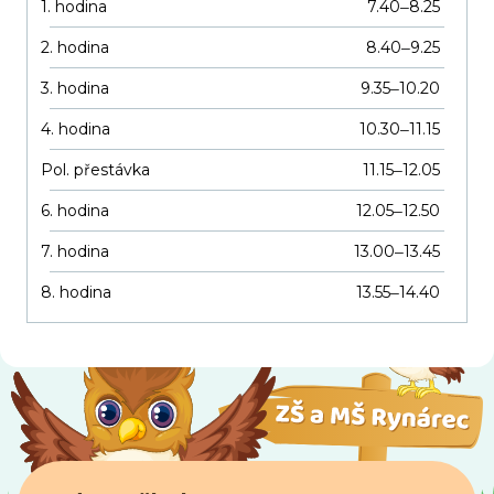
1. hodina
7.40
8.25
–
2. hodina
8.40
9.25
–
3. hodina
9.35
10.20
–
4. hodina
10.30
11.15
–
Pol. přestávka
11.15
12.05
–
6. hodina
12.05
12.50
–
7. hodina
13.00
13.45
–
8. hodina
13.55
14.40
–