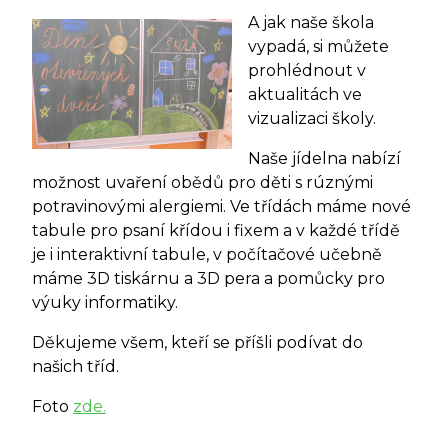
A jak naše škola
vypadá, si můžete
prohlédnout v
aktualitách ve
vizualizaci školy.
Naše jídelna nabízí
možnost uvaření obědů pro děti s rúznými
potravinovými alergiemi. Ve třídách máme nové
tabule pro psaní křídou i fixem a v každé třídě
je i interaktivní tabule, v počítačové učebně
máme 3D tiskárnu a 3D pera a pomůcky pro
výuky informatiky.
Děkujeme všem, kteří se příšli podívat do
našich tříd.
Foto
zde.