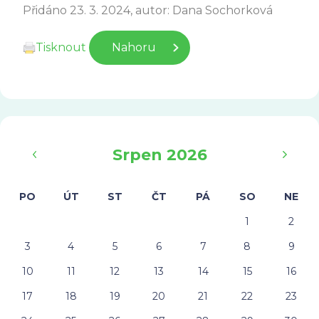
Přidáno 23. 3. 2024, autor: Dana Sochorková
Tisknout
Nahoru
‹
›
Srpen 2026
PO
ÚT
ST
ČT
PÁ
SO
NE
1
2
3
4
5
6
7
8
9
10
11
12
13
14
15
16
17
18
19
20
21
22
23