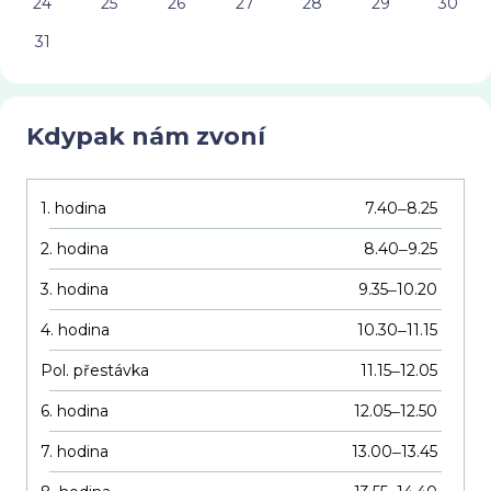
24
25
26
27
28
29
30
31
Kdypak nám zvoní
1. hodina
7.40
8.25
–
2. hodina
8.40
9.25
–
3. hodina
9.35
10.20
–
4. hodina
10.30
11.15
–
Pol. přestávka
11.15
12.05
–
6. hodina
12.05
12.50
–
7. hodina
13.00
13.45
–