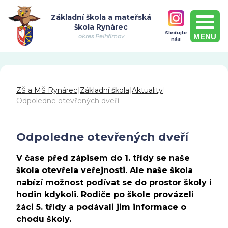
Základní škola a mateřská
škola Rynárec
Sledujte
MENU
okres Pelhřimov
nás
ZŠ a MŠ Rynárec
|
Základní škola
|
Aktuality
|
Odpoledne otevřených dveří
Odpoledne otevřených dveří
V čase před zápisem do 1. třídy se naše
škola otevřela veřejnosti. Ale naše škola
nabízí možnost podívat se do prostor školy i
hodin kdykoli. Rodiče po škole provázeli
žáci 5. třídy a podávali jim informace o
chodu školy.