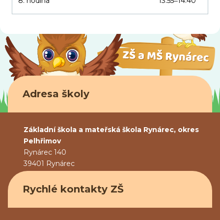
8. hodina
13.55
14.40
–
Adresa školy
Základní škola a mateřská škola Rynárec, okres
Pelhřimov
Rynárec 140
39401 Rynárec
Rychlé kontakty ZŠ