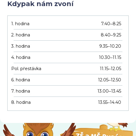
Kdypak nám zvoní
1. hodina
7.40
8.25
–
2. hodina
8.40
9.25
–
3. hodina
9.35
10.20
–
4. hodina
10.30
11.15
–
Pol. přestávka
11.15
12.05
–
6. hodina
12.05
12.50
–
7. hodina
13.00
13.45
–
8. hodina
13.55
14.40
–