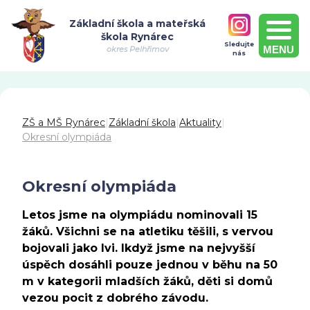
Základní škola a mateřská
škola Rynárec
Sledujte
MENU
okres Pelhřimov
nás
ZŠ a MŠ Rynárec
|
Základní škola
|
Aktuality
|
Okresní olympiáda
Okresní olympiáda
Letos jsme na olympiádu nominovali 15
žáků. Všichni se na atletiku těšili, s vervou
bojovali jako lvi. Ikdyž jsme na nejvyšší
úspěch dosáhli pouze jednou v běhu na 50
m v kategorii mladších žáků, děti si domů
vezou pocit z dobrého závodu.