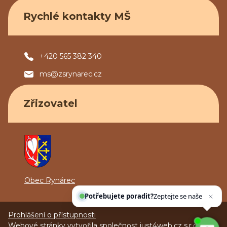
Rychlé kontakty MŠ
+420 565 382 340
ms@zsrynarec.cz
Zřizovatel
Obec Rynárec
Potřebujete poradit?
Zeptejte se našeho asist
Prohlášení o přístupnosti
Webové stránky vytvořila společnost
just4web.cz s.r.o.
(J4W-