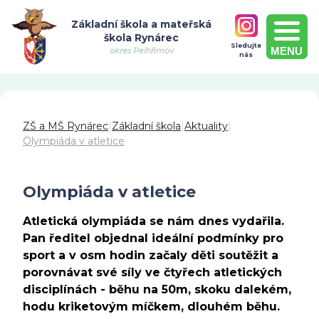
Základní škola a mateřská
škola Rynárec
Sledujte
MENU
okres Pelhřimov
nás
ZŠ a MŠ Rynárec
|
Základní škola
|
Aktuality
|
Olympiáda v atletice
Olympiáda v atletice
Atletická olympiáda se nám dnes vydařila.
Pan ředitel objednal ideální podmínky pro
sport a v osm hodin začaly děti soutěžit a
porovnávat své síly ve čtyřech atletických
disciplínách - běhu na 50m, skoku dalekém,
hodu kriketovým míčkem, dlouhém běhu.