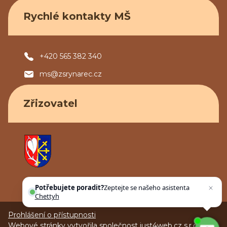
Rychlé kontakty MŠ
+420 565 382 340
ms@zsrynarec.cz
Zřizovatel
Obec Rynárec
Potřebujete poradit?
Zeptejte se našeho asistenta
Chettyho
.
Prohlášení o přístupnosti
Webové stránky vytvořila společnost
just4web.cz s.r.o.
(J4W-