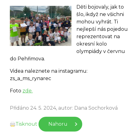
Děti bojovaly, jak to
šlo, ikdyž ne všichni
mohou vyhrát. Ti
nejlepší nás pojedou
reprezentovat na
okresní kolo
olympiády v červnu
do Pehřimova.
Videa naleznete na instagramu:
zs_a_ms_rynarec
Foto
zde.
Přidáno 24. 5. 2024, autor: Dana Sochorková
Tisknout
Nahoru