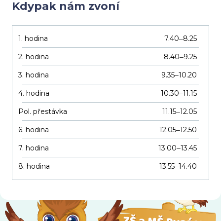
Kdypak nám zvoní
1. hodina
7.40
8.25
–
2. hodina
8.40
9.25
–
3. hodina
9.35
10.20
–
4. hodina
10.30
11.15
–
Pol. přestávka
11.15
12.05
–
6. hodina
12.05
12.50
–
7. hodina
13.00
13.45
–
8. hodina
13.55
14.40
–