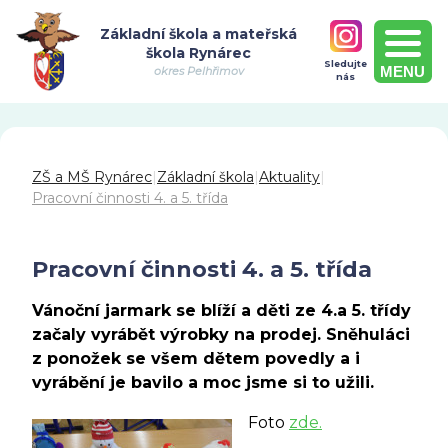
Základní škola a mateřská
škola Rynárec
Sledujte
MENU
okres Pelhřimov
nás
ZŠ a MŠ Rynárec
|
Základní škola
|
Aktuality
|
Pracovní činnosti 4. a 5. třída
Pracovní činnosti 4. a 5. třída
Vánoční jarmark se blíží a děti ze 4.a 5. třídy
začaly vyrábět výrobky na prodej. Sněhuláci
z ponožek se všem dětem povedly a i
vyrábění je bavilo a moc jsme si to užili.
Foto
zde.