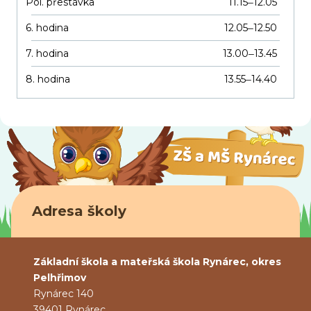
Pol. přestávka
11.15
12.05
–
6. hodina
12.05
12.50
–
7. hodina
13.00
13.45
–
8. hodina
13.55
14.40
–
Adresa školy
Základní škola a mateřská škola Rynárec, okres
Pelhřimov
Rynárec 140
39401 Rynárec