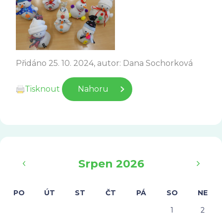
Přidáno 25. 10. 2024, autor: Dana Sochorková
Tisknout
Nahoru
‹
›
Srpen 2026
PO
ÚT
ST
ČT
PÁ
SO
NE
1
2