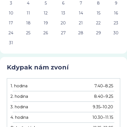
3
4
5
6
7
8
9
10
11
12
13
14
15
16
17
18
19
20
21
22
23
24
25
26
27
28
29
30
31
Kdypak nám zvoní
1. hodina
7.40
8.25
–
2. hodina
8.40
9.25
–
3. hodina
9.35
10.20
–
4. hodina
10.30
11.15
–