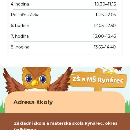
4. hodina
10.30
11.15
–
Pol. přestávka
11.15
12.05
–
6. hodina
12.05
12.50
–
7. hodina
13.00
13.45
–
8. hodina
13.55
14.40
–
Adresa školy
Základní škola a mateřská škola Rynárec, okres