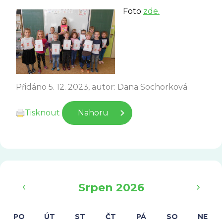
Foto
zde.
Přidáno 5. 12. 2023, autor: Dana Sochorková
Tisknout
Nahoru
‹
›
Srpen 2026
PO
ÚT
ST
ČT
PÁ
SO
NE