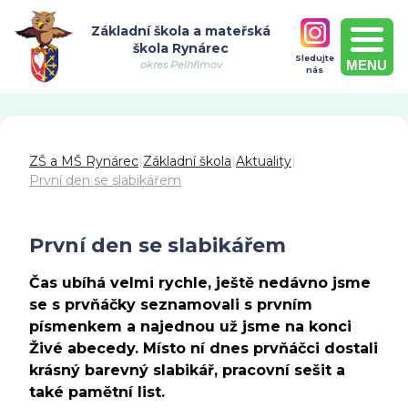
Základní škola a mateřská
škola Rynárec
Sledujte
MENU
okres Pelhřimov
nás
ZŠ a MŠ Rynárec
|
Základní škola
|
Aktuality
|
První den se slabikářem
První den se slabikářem
Čas ubíhá velmi rychle, ještě nedávno jsme
se s prvňáčky seznamovali s prvním
písmenkem a najednou už jsme na konci
Živé abecedy. Místo ní dnes prvňáčci dostali
krásný barevný slabikář, pracovní sešit a
také pamětní list.