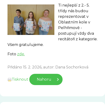
Ti nejlepší z 2.- 5.
třídy nás budou
reprezentovat v
Oblastním kole v
Pelhřimově -
postupují vždy dva
recitátoři z kategorie.
Všem gratulujeme.
Foto
zde.
Přidáno 15. 2. 2026, autor: Dana Sochorková
Tisknout
Nahoru