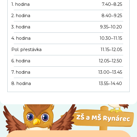
1. hodina
7.40
8.25
–
2. hodina
8.40
9.25
–
3. hodina
9.35
10.20
–
4. hodina
10.30
11.15
–
Pol. přestávka
11.15
12.05
–
6. hodina
12.05
12.50
–
7. hodina
13.00
13.45
–
8. hodina
13.55
14.40
–