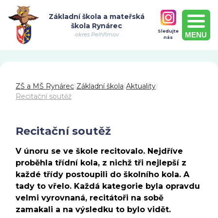
Základní škola a mateřská
škola Rynárec
Sledujte
MENU
okres Pelhřimov
nás
ZŠ a MŠ Rynárec
|
Základní škola
|
Aktuality
|
Recitační soutěž
Recitační soutěž
V únoru se ve škole recitovalo. Nejdříve
proběhla třídní kola, z nichž tři nejlepší z
každé třídy postoupili do školního kola. A
tady to vřelo. Každá kategorie byla opravdu
velmi vyrovnaná, recitátoři na sobě
zamakali a na výsledku to bylo vidět.