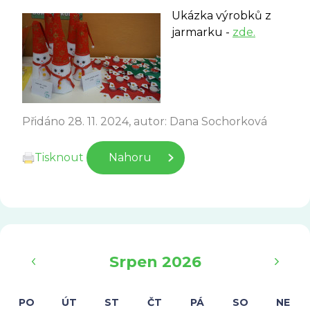
Ukázka výrobků z
jarmarku -
zde.
Přidáno 28. 11. 2024, autor: Dana Sochorková
Tisknout
Nahoru
‹
›
Srpen 2026
PO
ÚT
ST
ČT
PÁ
SO
NE