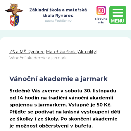
Základní škola a mateřská
škola Rynárec
Sledujte
MENU
okres Pelhřimov
nás
ZŠ a MŠ Rynárec
|
Mateřská škola
|
Aktuality
|
Vánoční akademie a jarmark
Vánoční akademie a jarmark
Srdečně Vás zveme v sobotu 30. listopadu
od 14 hodin na tradiční vánoční akademii
spojenou s jarmarkem. Vstupné je 50 Kč.
Přijďte se podívat na krásná vystoupení dětí
ze školky i ze školy. Po skončení akademie
je možnost občerstvení v bufetu.