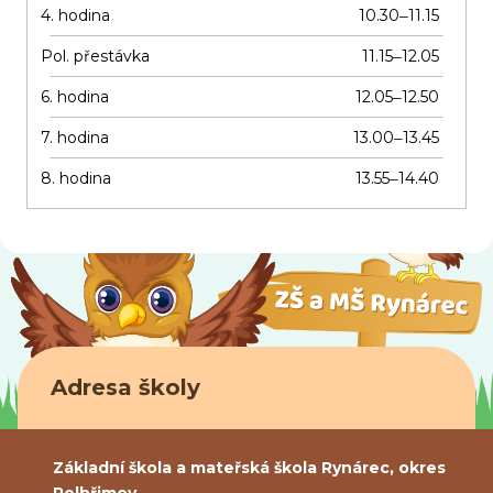
4. hodina
10.30
11.15
–
Pol. přestávka
11.15
12.05
–
6. hodina
12.05
12.50
–
7. hodina
13.00
13.45
–
8. hodina
13.55
14.40
–
Adresa školy
Základní škola a mateřská škola Rynárec, okres