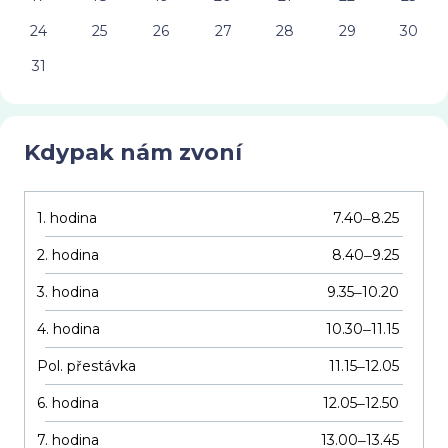
24
25
26
27
28
29
30
31
Kdypak nám zvoní
1. hodina
7.40
8.25
–
2. hodina
8.40
9.25
–
3. hodina
9.35
10.20
–
4. hodina
10.30
11.15
–
Pol. přestávka
11.15
12.05
–
6. hodina
12.05
12.50
–
7. hodina
13.00
13.45
–