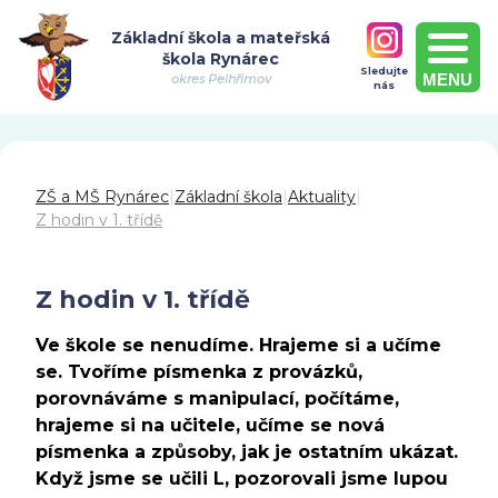
Základní škola a mateřská
škola Rynárec
Sledujte
MENU
okres Pelhřimov
nás
ZŠ a MŠ Rynárec
|
Základní škola
|
Aktuality
|
Z hodin v 1. třídě
Z hodin v 1. třídě
Ve škole se nenudíme. Hrajeme si a učíme
se. Tvoříme písmenka z provázků,
porovnáváme s manipulací, počítáme,
hrajeme si na učitele, učíme se nová
písmenka a způsoby, jak je ostatním ukázat.
Když jsme se učili L, pozorovali jsme lupou