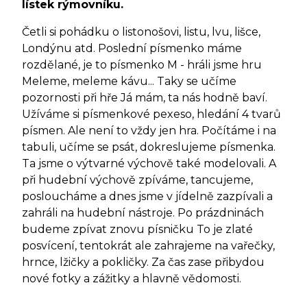
lístek rýmovníku.
Četli si pohádku o listonošovi, listu, lvu, lišce,
Londýnu atd. Poslední písmenko máme
rozdělané, je to písmenko M - hráli jsme hru
Meleme, meleme kávu... Taky se učíme
pozornosti při hře Já mám, ta nás hodně baví.
Užíváme si písmenkové pexeso, hledání 4 tvarů
písmen. Ale není to vždy jen hra. Počítáme i na
tabuli, učíme se psát, dokreslujeme písmenka.
Ta jsme o výtvarné výchově také modelovali. A
při hudební výchově zpíváme, tancujeme,
posloucháme a dnes jsme v jídelně zazpívali a
zahráli na hudební nástroje. Po prázdninách
budeme zpívat znovu písničku To je zlaté
posvícení, tentokrát ale zahrajeme na vařečky,
hrnce, lžičky a pokličky. Za čas zase přibydou
nové fotky a zážitky a hlavně vědomosti.