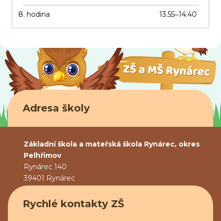
8. hodina
13.55
14.40
–
Adresa školy
Základní škola a mateřská škola Rynárec, okres
Pelhřimov
Rynárec 140
39401 Rynárec
Rychlé kontakty ZŠ