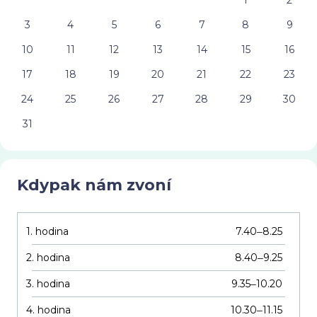
1
2
3
4
5
6
7
8
9
10
11
12
13
14
15
16
17
18
19
20
21
22
23
24
25
26
27
28
29
30
31
Kdypak nám zvoní
1. hodina
7.40
8.25
–
2. hodina
8.40
9.25
–
3. hodina
9.35
10.20
–
4. hodina
10.30
11.15
–