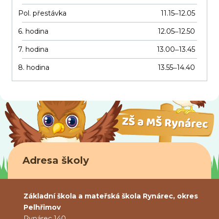
Pol. přestávka
11.15
12.05
–
6. hodina
12.05
12.50
–
7. hodina
13.00
13.45
–
8. hodina
13.55
14.40
–
Adresa školy
Základní škola a mateřská škola Rynárec, okres
Pelhřimov
Rynárec 140