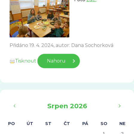
Přidáno 19. 4. 2024, autor: Dana Sochorková
Tisknout
Nahoru
‹
›
Srpen 2026
PO
ÚT
ST
ČT
PÁ
SO
NE