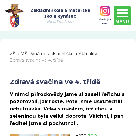
Základní škola a mateřská
škola Rynárec
Sledujte
MENU
okres Pelhřimov
nás
ZŠ a MŠ Rynárec
|
Základní škola
|
Aktuality
|
Zdravá svačina ve 4. třídě
Zdravá svačina ve 4. třídě
V rámci přírodovědy jsme si zaseli řeřichu a
pozorovali, jak roste. Poté jsme uskutečnili
ochutnávku. Veka s máslem, řeřichou a
zeleninou byla velká dobrota. Všichni, i pan
ředitel jsme si pochutnali.
Foto
zde.